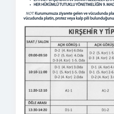
ZİYARET BAŞLADIKTAN SONRA GELENLER ZİYA
HER HÜKÜMLÜ TUTUKLU YÖNETMELİĞİN 9. MADDE
NOT:
Kurumumuza ziyarete gelen ve vücudunda platin
vücudunda platin, protez veya kalp pili bulunduğunu 