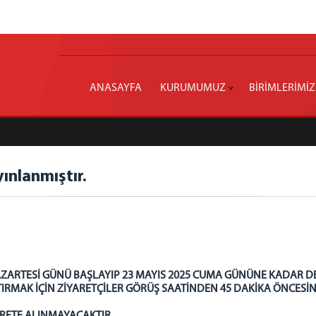
ANASAYFA
KURUMUMUZ
BİRİMLERİMİZ
ınlanmıştır.
 PAZARTESİ GÜNÜ BAŞLAYIP 23 MAYIS 2025 CUMA GÜNÜNE KADAR D
PTIRMAK İÇİN ZİYARETÇİLER GÖRÜŞ SAATİNDEN 45 DAKİKA ÖNCE