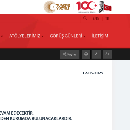
ENG
TR
ATÖLYELERİMİZ
GÖRÜŞ GÜNLERİ
İLETİŞİM
A-
A+
Paylaş
12.05.2025
EVAM EDECEKTİR.
SİNDEN KURUMDA BULUNACAKLARDIR.