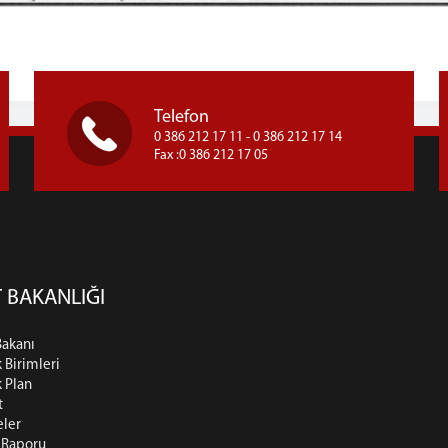
Telefon
0 386 212 17 11 - 0 386 212 17 14
Fax :0 386 212 17 05
 BAKANLIĞI
Bakanı
k Birimleri
k Plan
t
eler
t Raporu