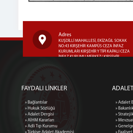
Adres
KUŞDİLLİ MAHALLESİ, EKİZAĞIL SOKAK
NO:43 KIRŞEHİR KAMPÜS CEZA İNFAZ
KURUMLARI KIRŞEHİR Y TİPİ KAPALI CEZA
İNFAZ KURUMU MERKEZ/ KIRŞEHİR
FAYDALI LİNKLER
ADALET
» Bağlantılar
» Adalet 
» Hukuk Sözlüğü
» Bakanlı
» Adalet Dergisi
» Strateji
» AİHM Kararları
» Mevzua
» Adli Tıp Kurumu
» Genelg
» Türkiye Adalet Akademisi
» Faaliye