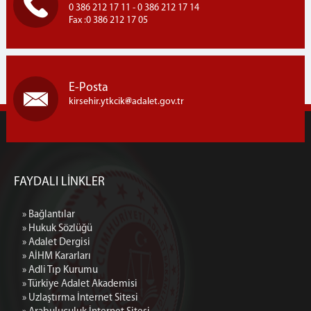
0 386 212 17 11 - 0 386 212 17 14
Fax :0 386 212 17 05
E-Posta
kirsehir.ytkcik
adalet.gov.tr
FAYDALI LİNKLER
» Bağlantılar
» Hukuk Sözlüğü
» Adalet Dergisi
» AİHM Kararları
» Adli Tıp Kurumu
» Türkiye Adalet Akademisi
» Uzlaştırma İnternet Sitesi