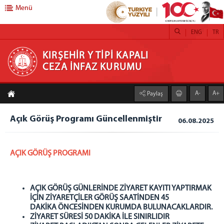
Menü
ENG
TR
KIRŞEHİR Y TİPİ KAPALI CEZA İNFAZ KURUMU
KIRŞEHİR Y TİPİ KAPALI
CEZA İNFAZ KURUMU
ANASAYFA
A-
A+
Paylaş
KURUMUMUZ
Vizyon
Açık Görüş Programı Güncellenmiştir
06.08.2025
Misyon
BİRİMLERİMİZ
AÇIK GÖRÜŞ PROGRAMI
Sorumlu İnfaz ve Koruma Başmemurluğu
Emanet Para Birimi
AÇIK GÖRÜŞ GÜNLERİNDE ZİYARET KAYITI YAPTIRMAK
Emanet Eşya Birimi
İÇİN ZİYARETÇİLER GÖRÜŞ SAATİNDEN 45
Teknik Birim
DAKİKA ÖNCESİNDEN KURUMDA BULUNACAKLARDIR.
ZİYARET SÜRESİ 50 DAKİKA İLE SINIRLIDIR
Eğitim Birimi