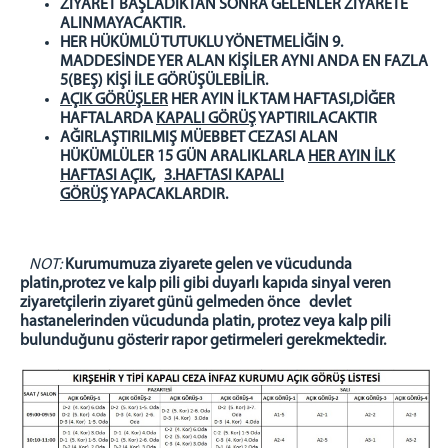
ZİYARET BAŞLADIKTAN SONRA GELENLER ZİYARETE
Psiko-Sosyal Yardım Servisi
ALINMAYACAKTIR.
HER HÜKÜMLÜ TUTUKLU YÖNETMELİĞİN 9.
İnfaz Birimi
MADDESİNDE YER ALAN KİŞİLER AYNI ANDA EN FAZLA
Personel Birimi
5(BEŞ) KİŞİ İLE GÖRÜŞÜLEBİLİR.
AÇIK GÖRÜŞLER
HER AYIN İLK TAM HAFTASI,DİĞER
Genel Bütçe
HAFTALARDA
KAPALI GÖRÜŞ
YAPTIRILACAKTIR
Mektup Okuma Birimi
AĞIRLAŞTIRILMIŞ MÜEBBET CEZASI ALAN
HÜKÜMLÜLER 15 GÜN ARALIKLARLA
HER AYIN İLK
Sağlık Birimi
HAFTASI AÇIK
,
3.HAFTASI KAPALI
ATÖLYELERİMİZ
GÖRÜŞ
YAPACAKLARDIR.
Çamaşırhane Atölyesi
Terzihane Atölyesi
NOT:
Kurumumuza ziyarete gelen ve vücudunda
Kantin
platin,protez ve kalp pili gibi duyarlı kapıda sinyal veren
ziyaretçilerin ziyaret günü gelmeden önce devlet
GÖRÜŞ GÜNLERİ
hastanelerinden vücudunda platin, protez veya kalp pili
bulunduğunu gösterir rapor getirmeleri gerekmektedir.
Telefon Görüş Günleri
Kapalı Görüş Günleri
Açık Görüş Günleri
İLETİŞİM