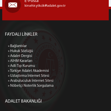
E-Posta
kirsehir.ytkcik
adalet.gov.tr
FAYDALI LİNKLER
» Bağlantılar
» Hukuk Sözlüğü
» Adalet Dergisi
» AİHM Kararları
» Adli Tıp Kurumu
» Türkiye Adalet Akademisi
» Uzlaştırma İnternet Sitesi
» Arabuluculuk İnternet Sitesi
» Nöbetçi Noterlik Sorgulama
ADALET BAKANLIĞI