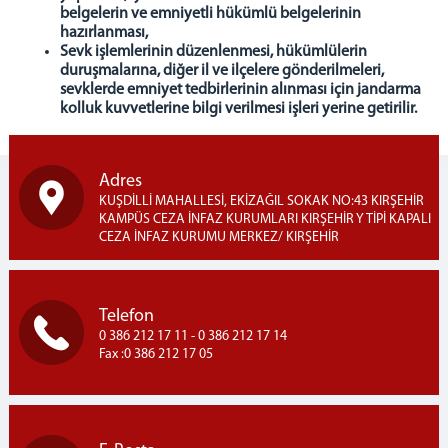
belgelerin ve emniyetli hükümlü belgelerinin
hazırlanması,
Sevk işlemlerinin düzenlenmesi, hükümlülerin
duruşmalarına, diğer il ve ilçelere gönderilmeleri,
sevklerde emniyet tedbirlerinin alınması için jandarma
kolluk kuvvetlerine bilgi verilmesi işleri yerine getirilir.
Adres
KUŞDİLLİ MAHALLESİ, EKİZAĞIL SOKAK NO:43 KIRŞEHİR
KAMPÜS CEZA İNFAZ KURUMLARI KIRŞEHİR Y TİPİ KAPALI
CEZA İNFAZ KURUMU MERKEZ/ KIRŞEHİR
Telefon
0 386 212 17 11 - 0 386 212 17 14
Fax :0 386 212 17 05