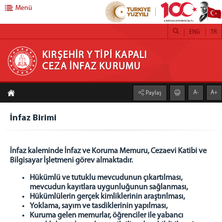
Menü
ENG
TR
KIRŞEHİR Y TİPİ KAPALI CEZA İNFAZ KURUMU
KIRŞEHİR Y TİPİ KAPALI
CEZA İNFAZ KURUMU
ANASAYFA
A-
A+
Paylaş
KURUMUMUZ
Vizyon
İnfaz Birimi
Misyon
BİRİMLERİMİZ
İnfaz kaleminde İnfaz ve Koruma Memuru, Cezaevi Katibi ve
Bilgisayar İşletmeni görev almaktadır.
Sorumlu İnfaz ve Koruma Başmemurluğu
Emanet Para Birimi
Hükümlü ve tutuklu mevcudunun çıkartılması,
mevcudun kayıtlara uygunluğunun sağlanması,
Emanet Eşya Birimi
Hükümlülerin gerçek kimliklerinin araştırılması,
Teknik Birim
Yoklama, sayım ve tasdiklerinin yapılması,
Kuruma gelen memurlar, öğrenciler ile yabancı
Eğitim Birimi