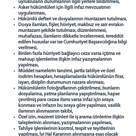
uyrukluların durumlarının ilgili yerlere bildirilmesi,
Psiko-Sosyal Yardım Servisi
Asker hükümlüleri için ilgili infaz mevzuatının
uygulanması,
İnfaz Birimi
Hükümlü defteri ve dosyalarının muntazam tutulması,
Personel Birimi
Dosya ilamları, fişler, hüviyet, makbuz ve sair evrakın
muntazam şekilde tutulması, düzenlenmesi,
Genel Bütçe
muhafazası, ilamların dikkatle incelenmesi, tereddüt
Mektup Okuma Birimi
edilen hususlar var ise Cumhuriyet Başsavcılığına bilgi
verilmesi,
Sağlık Birimi
Birden fazla hürriyeti bağlayıcı ceza varsa içtima ve
ATÖLYELERİMİZ
mahsup işlemlerine ilişkin infaz yazışmalarının
yapılması,
Çamaşırhane Atölyesi
Müddet namelerin tanzimi, şartla tahliye ve özel
indirim hesapları, hesaplamalarda hükümlünün firar,
Terzihane Atölyesi
isyan, disiplin durumunun nazara alınması,
Kantin
Hükümlülerin fotoğraflarının çektirilmesi, bunların
dosyalarına, yatma planlarına yapıştırılması, hapse
GÖRÜŞ GÜNLERİ
çevrilmiş para cezası ilamı varsa infaz için sıraya
Telefon Görüş Günleri
konması ve infazın bu sıraya göre yapılması, vasilik
ilamının alınmasının takibi,
Kapalı Görüş Günleri
Özel izin, mazeret izinleri ile iş arama izinlerine ilişkin
Açık Görüş Günleri
taleplerinin alınması, yazışmalarının yapılması,
Tahliye işlemlerinin kontrol, tespit ve teyitlerinin
İLETİŞİM
yapılması, İyi Hal Kararının alınmasına esas olacak