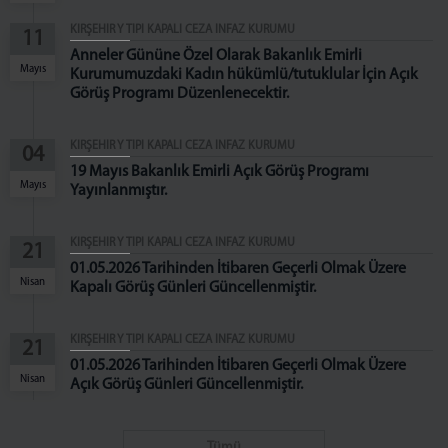
Psiko-Sosyal Yardım Servisi
KIRŞEHİR Y TİPİ KAPALI CEZA İNFAZ KURUMU
11
İnfaz Birimi
Anneler Gününe Özel Olarak Bakanlık Emirli
Mayıs
Kurumumuzdaki Kadın hükümlü/tutuklular İçin Açık
Personel Birimi
Görüş Programı Düzenlenecektir.
Genel Bütçe
Mektup Okuma Birimi
KIRŞEHİR Y TİPİ KAPALI CEZA İNFAZ KURUMU
04
Sağlık Birimi
19 Mayıs Bakanlık Emirli Açık Görüş Programı
Mayıs
Yayınlanmıştır.
ATÖLYELERİMİZ
Çamaşırhane Atölyesi
KIRŞEHİR Y TİPİ KAPALI CEZA İNFAZ KURUMU
21
Terzihane Atölyesi
01.05.2026 Tarihinden İtibaren Geçerli Olmak Üzere
Kantin
Nisan
Kapalı Görüş Günleri Güncellenmiştir.
GÖRÜŞ GÜNLERİ
KIRŞEHİR Y TİPİ KAPALI CEZA İNFAZ KURUMU
21
Telefon Görüş Günleri
01.05.2026 Tarihinden İtibaren Geçerli Olmak Üzere
Kapalı Görüş Günleri
Nisan
Açık Görüş Günleri Güncellenmiştir.
Açık Görüş Günleri
İLETİŞİM
Tümü