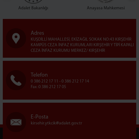
Adalet Bakanlığı
Anayasa Mahkemesi
Adres
KUŞDİLLİ MAHALLESİ, EKİZAĞIL SOKAK NO:43 KIRŞEHİR
KAMPÜS CEZA İNFAZ KURUMLARI KIRŞEHİR Y TİPİ KAPALI
CEZA İNFAZ KURUMU MERKEZ/ KIRŞEHİR
Telefon
0 386 212 17 11 - 0 386 212 17 14
Fax :0 386 212 17 05
E-Posta
kirsehir.ytkcik
adalet.gov.tr